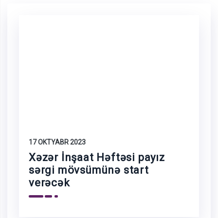
17 OKTYABR 2023
Xəzər İnşaat Həftəsi payız
sərgi mövsümünə start
verəcək