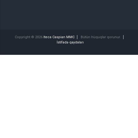
Copyright © 2026
Iteca Caspian MMC
Bütün hüquqlar qorunur.
İstifadə qaydaları