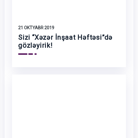
21 OKTYABR 2019
Sizi “Xəzər İnşaat Həftəsi”də
gözləyirik!