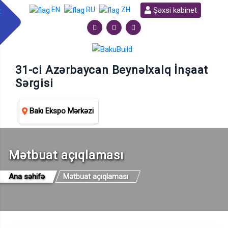
Şəxsi kabinet
EN
RU
ZH
31-ci Azərbaycan Beynəlxalq İnşaat
Sərgisi
Bakı Ekspo Mərkəzi
Mətbuat açıqlaması
Ana səhifə
Mətbuat açıqlaması