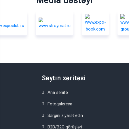
Media dəstəyi
Saytın xəritəsi
Ana səhifə
Fotoqalereya
Sərgini ziyarət edin
B2B/B2G görüşləri