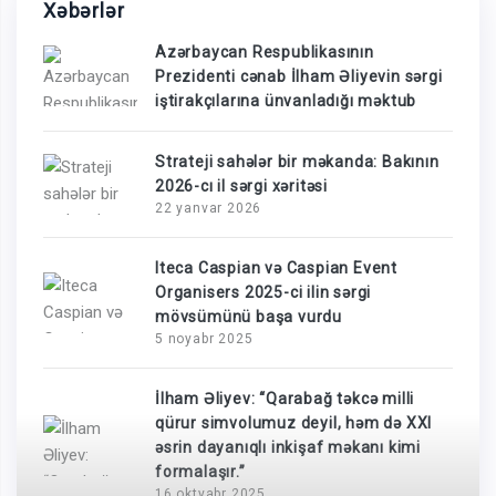
Xəbərlər
Azərbaycan Respublikasının
Prezidenti cənab İlham Əliyevin sərgi
iştirakçılarına ünvanladığı məktub
Strateji sahələr bir məkanda: Bakının
2026-cı il sərgi xəritəsi
22 yanvar 2026
Iteca Caspian və Caspian Event
Organisers 2025-ci ilin sərgi
mövsümünü başa vurdu
5 noyabr 2025
İlham Əliyev: “Qarabağ təkcə milli
qürur simvolumuz deyil, həm də XXI
əsrin dayanıqlı inkişaf məkanı kimi
formalaşır.”
16 oktyabr 2025