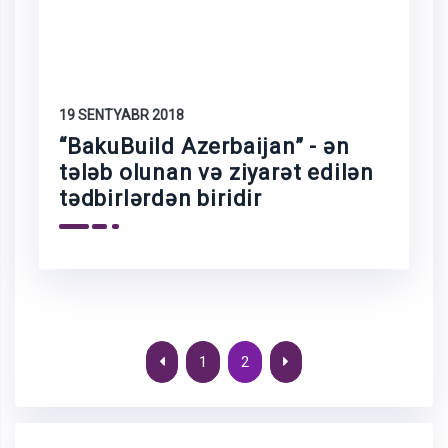
19 SENTYABR 2018
“BakuBuild Azerbaijan” - ən
tələb olunan və ziyarət edilən
tədbirlərdən biridir
1
2