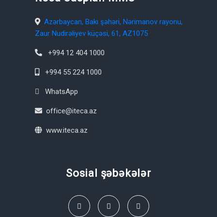
Azərbaycan, Bakı şəhəri, Nərimanov rayonu,
Zaur Nudirəliyev küçəsi, 61, AZ1075
+994 12 404 1000
+994 55 224 1000
WhatsApp
office@iteca.az
www.iteca.az
Sosial şəbəkələr