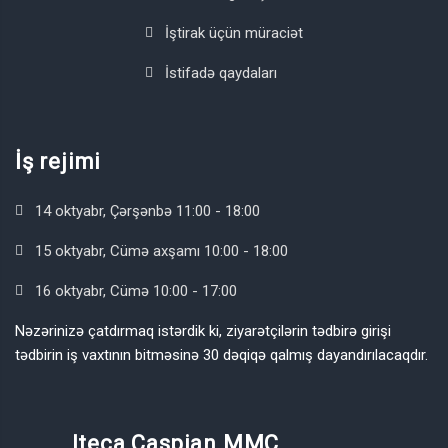
İştirak üçün müraciət
İstifadə qaydaları
İş rejimi
14 oktyabr, Çərşənbə 11:00 - 18:00
15 oktyabr, Cümə axşamı 10:00 - 18:00
16 oktyabr, Cümə 10:00 - 17:00
Nəzərinizə çatdırmaq istərdik ki, ziyarətçilərin tədbirə girişi
tədbirin iş vaxtının bitməsinə 30 dəqiqə qalmış dayandırılacaqdır.
Iteca Caspian MMC