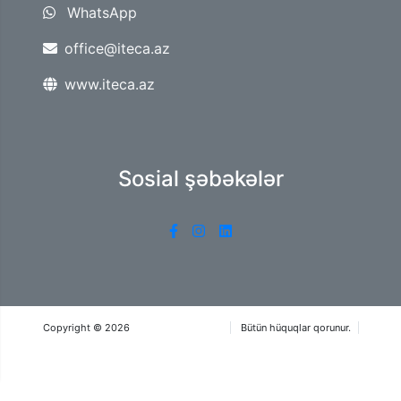
WhatsApp
office@iteca.az
www.iteca.az
Sosial şəbəkələr
Copyright © 2026
Iteca Caspian MMC
Bütün hüquqlar qorunur.
İstifadə qaydaları