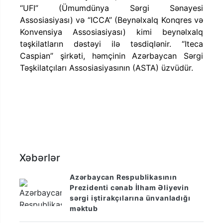
“UFI” (Ümumdünya Sərgi Sənayesi
Assosiasiyası) və “ICCA” (Beynəlxalq Konqres və
Konvensiya Assosiasiyası) kimi beynəlxalq
təşkilatların dəstəyi ilə təsdiqlənir. “Iteca
Caspian” şirkəti, həmçinin Azərbaycan Sərgi
Təşkilatçıları Assosiasiyasının (ASTA) üzvüdür.
Xəbərlər
Azərbaycan Respublikasının
Prezidenti cənab İlham Əliyevin
sərgi iştirakçılarına ünvanladığı
məktub