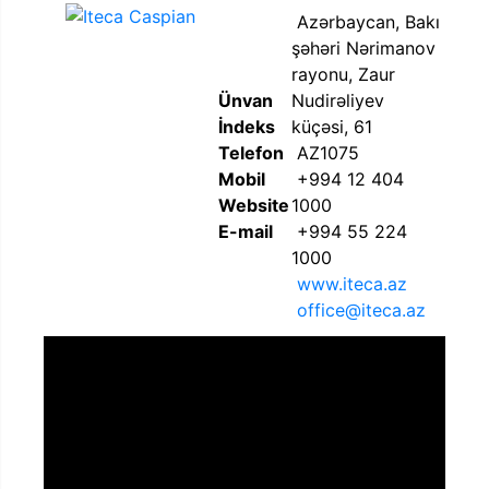
Azərbaycan, Bakı
şəhəri Nərimanov
rayonu, Zaur
Ünvan
Nudirəliyev
İndeks
küçəsi, 61
Telefon
AZ1075
Mobil
+994 12 404
Website
1000
E-mail
+994 55 224
1000
www.iteca.az
office@iteca.az