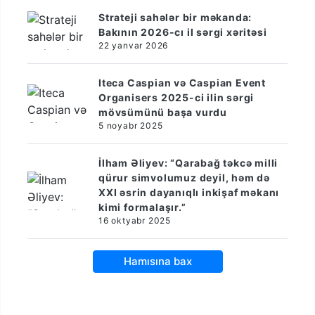
Strateji sahələr bir məkanda:
Bakının 2026-cı il sərgi xəritəsi
22 yanvar 2026
Iteca Caspian və Caspian Event
Organisers 2025-ci ilin sərgi
mövsümünü başa vurdu
5 noyabr 2025
İlham Əliyev: “Qarabağ təkcə milli
qürur simvolumuz deyil, həm də
XXI əsrin dayanıqlı inkişaf məkanı
kimi formalaşır.”
16 oktyabr 2025
Hamısına bax