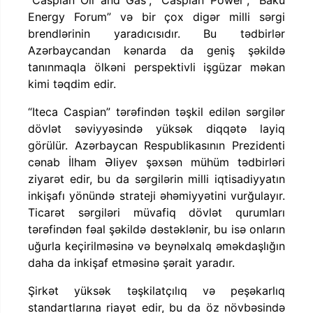
Energy Forum” və bir çox digər milli sərgi
brendlərinin yaradıcısıdır. Bu tədbirlər
Azərbaycandan kənarda da geniş şəkildə
tanınmaqla ölkəni perspektivli işgüzar məkan
kimi təqdim edir.
“Iteca Caspian” tərəfindən təşkil edilən sərgilər
dövlət səviyyəsində yüksək diqqətə layiq
görülür. Azərbaycan Respublikasının Prezidenti
cənab İlham Əliyev şəxsən mühüm tədbirləri
ziyarət edir, bu da sərgilərin milli iqtisadiyyatın
inkişafı yönündə strateji əhəmiyyətini vurğulayır.
Ticarət sərgiləri müvafiq dövlət qurumları
tərəfindən fəal şəkildə dəstəklənir, bu isə onların
uğurla keçirilməsinə və beynəlxalq əməkdaşlığın
daha da inkişaf etməsinə şərait yaradır.
Şirkət yüksək təşkilatçılıq və peşəkarlıq
standartlarına riayət edir, bu da öz növbəsində