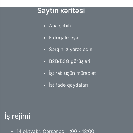
Saytın xəritəsi
Ana səhifə
Fotoqalereya
Sərgini ziyarət edin
B2B/B2G görüşləri
İştirak üçün müraciət
İstifadə qaydaları
İş rejimi
14 oktyabr, Çərşənbə 11:00 - 18:00