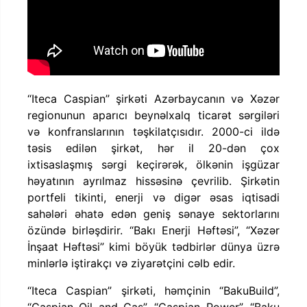
“Iteca Caspian” şirkəti Azərbaycanın və Xəzər
regionunun aparıcı beynəlxalq ticarət sərgiləri
və konfranslarının təşkilatçısıdır. 2000-ci ildə
təsis edilən şirkət, hər il 20-dən çox
ixtisaslaşmış sərgi keçirərək, ölkənin işgüzar
həyatının ayrılmaz hissəsinə çevrilib. Şirkətin
portfeli tikinti, enerji və digər əsas iqtisadi
sahələri əhatə edən geniş sənaye sektorlarını
özündə birləşdirir. “Bakı Enerji Həftəsi”, “Xəzər
İnşaat Həftəsi” kimi böyük tədbirlər dünya üzrə
minlərlə iştirakçı və ziyarətçini cəlb edir.
“Iteca Caspian” şirkəti, həmçinin “BakuBuild”,
“Caspian Oil and Gas”, “Caspian Power”, “Baku