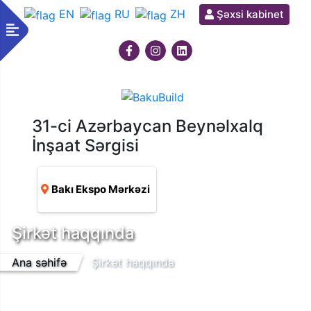
EN
RU
ZH
Şəxsi kabinet
31-ci Azərbaycan Beynəlxalq
İnşaat Sərgisi
Bakı Ekspo Mərkəzi
Şirkət haqqında
Ana səhifə
Şirkət haqqında