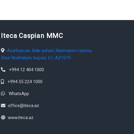
Iteca Caspian MMC
Azərbaycan, Bakı şəhəri, Nərimanov rayonu,
Zaur Nudirəliyev küçəsi, 61, AZ1075
+994 12 404 1000
+994 55 224 1000
WhatsApp
office@iteca.az
www.iteca.az