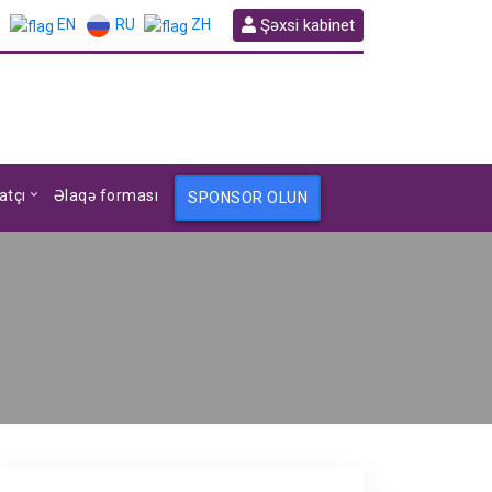
RU
Şəxsi kabinet
EN
ZH
atçı
Əlaqə forması
SPONSOR OLUN