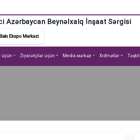
ci Azərbaycan Beynəlxalq İnşaat Sərgisi
Bakı Ekspo Mərkəzi
ar üçün
Ziyarətçilər üçün
Media мərkəz
Xidmətlər
Təşkil