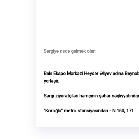
Sərgiyə necə gəlmək olar:
Bakı Ekspo Mərkəzi Heydər Əliyev adına Beynəl
yerləşir.
Sərgi ziyarətçiləri həmçinin şəhər nəqliyyatından
"Koroğlu" metro stansiyasından - N 160, 171