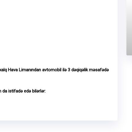
xalq Hava Limanından avtomobil ilə 3 dəqiqəlik məsafədə
 da istifadə edə bilərlər: