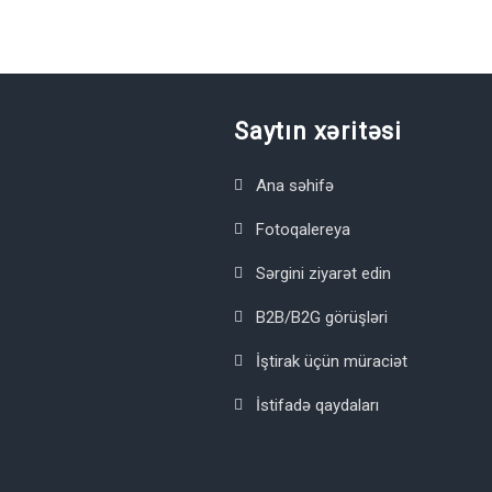
Saytın xəritəsi
Ana səhifə
Fotoqalereya
Sərgini ziyarət edin
B2B/B2G görüşləri
İştirak üçün müraciət
İstifadə qaydaları