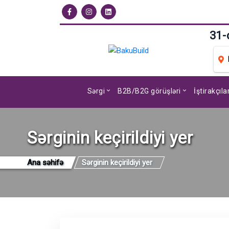
31-
Sərgi
B2B/B2G görüşləri
İştirakçıl
Sərginin keçirildiyi yer
Ana səhifə
Sərginin keçirildiyi yer