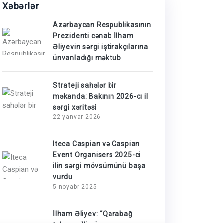
Xəbərlər
Azərbaycan Respublikasının
Prezidenti cənab İlham
Əliyevin sərgi iştirakçılarına
ünvanladığı məktub
Strateji sahələr bir
məkanda: Bakının 2026-cı il
sərgi xəritəsi
22 yanvar 2026
Iteca Caspian və Caspian
Event Organisers 2025-ci
ilin sərgi mövsümünü başa
vurdu
5 noyabr 2025
İlham Əliyev: “Qarabağ