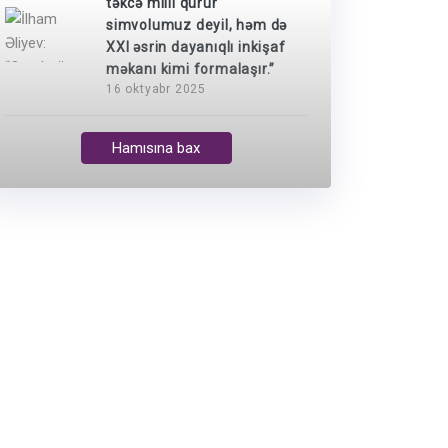
təkcə milli qürur
simvolumuz deyil, həm də
XXI əsrin dayanıqlı inkişaf
məkanı kimi formalaşır.”
16 oktyabr 2025
Hamısına bax