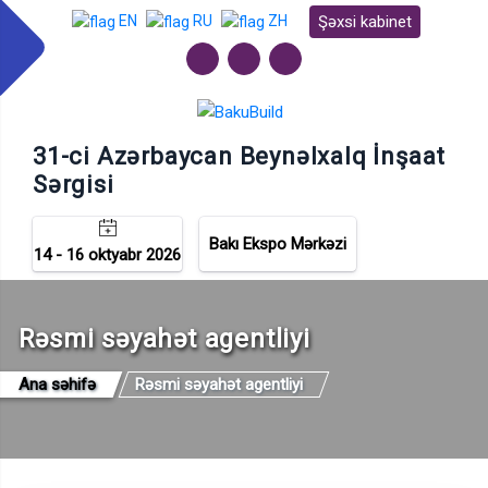
Şəxsi kabinet
EN
RU
ZH
31-ci Azərbaycan Beynəlxalq İnşaat
Sərgisi
Bakı Ekspo Mərkəzi
14 - 16 oktyabr 2026
Rəsmi səyahət agentliyi
Ana səhifə
Rəsmi səyahət agentliyi