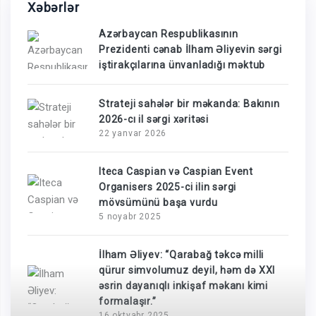
Xəbərlər
Azərbaycan Respublikasının
Prezidenti cənab İlham Əliyevin sərgi
iştirakçılarına ünvanladığı məktub
Strateji sahələr bir məkanda: Bakının
2026-cı il sərgi xəritəsi
22 yanvar 2026
Iteca Caspian və Caspian Event
Organisers 2025-ci ilin sərgi
mövsümünü başa vurdu
5 noyabr 2025
İlham Əliyev: “Qarabağ təkcə milli
qürur simvolumuz deyil, həm də XXI
əsrin dayanıqlı inkişaf məkanı kimi
formalaşır.”
16 oktyabr 2025