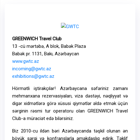
GREENWICH Travel Club
13 -cü mərtəbə, A blok, Babək Plaza
Babək pr. 1131, Bakı, Azərbaycan
www.gwtc.az
incoming@gwtc.az
exhibitions@gwtc.az
Hörmətli iştirakçılar! Azərbaycana səfəriniz zamanı
mehmanxana rezervasiyaları, viza dəstəyi, nəqliyyat və
digər xidmətlərə görə xüsusi qiymətlər əldə etmək üçün
sərginin rəsmi tur operatoru olan GREENWICH Travel
Club-a müraciət edə bilərsiniz.
Biz 2010-cu ildən bəri Azərbaycanda təşkil olunan ən
böyük sərgi və konfranslarla əməkdaşlıq edirik. Təklif