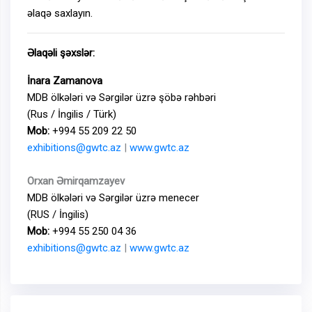
əlaqə saxlayın.
Əlaqəli şəxslər:
İnara Zamanova
MDB ölkələri və Sərgilər üzrə şöbə rəhbəri
(Rus / İngilis / Türk)
Mob:
+994 55 209 22 50
exhibitions@gwtc.az
|
www.gwtc.az
Orxan Əmirqamzayev
MDB ölkələri və Sərgilər üzrə menecer
(RUS / İngilis)
Mob:
+994 55 250 04 36
exhibitions@gwtc.az
|
www.gwtc.az