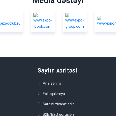
Media dəstəyi
Saytın xəritəsi
Ana səhifə
Fotoqalereya
Sərgini ziyarət edin
B2B/B2G görüşləri