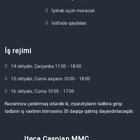
İştirak üçün müraciət
İstifadə qaydaları
İş rejimi
14 oktyabr, Çərşənbə 11:00 - 18:00
15 oktyabr, Cümə axşamı 10:00 - 18:00
16 oktyabr, Cümə 10:00 - 17:00
Nəzərinizə çatdırmaq istərdik ki, ziyarətçilərin tədbirə girişi
tədbirin iş vaxtının bitməsinə 30 dəqiqə qalmış dayandırılacaqdır.
Iteca Caspian MMC