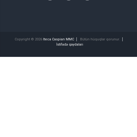
Copyright © 2026
Iteca Caspian MMC
Bütün hüquqlar qorunur.
İstifadə qaydaları