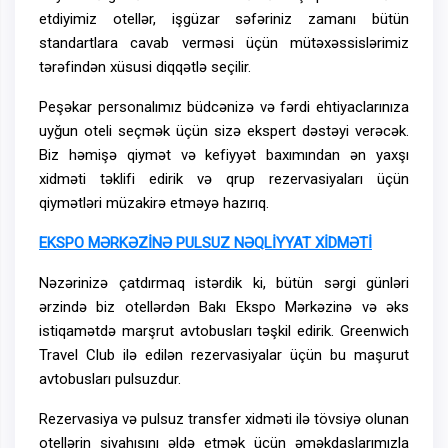
etdiyimiz otellər, işgüzar səfəriniz zamanı bütün
standartlara cavab verməsi üçün mütəxəssislərimiz
tərəfindən xüsusi diqqətlə seçilir.
Peşəkar personalımız büdcənizə və fərdi ehtiyaclarınıza
uyğun oteli seçmək üçün sizə ekspert dəstəyi verəcək.
Biz həmişə qiymət və kefiyyət baxımından ən yaxşı
xidməti təklifi edirik və qrup rezervasiyaları üçün
qiymətləri müzakirə etməyə hazırıq.
EKSPO MƏRKƏZİNƏ PULSUZ NƏQLİYYAT XİDMƏTİ
Nəzərinizə çatdırmaq istərdik ki, bütün sərgi günləri
ərzində biz otellərdən Bakı Ekspo Mərkəzinə və əks
istiqamətdə marşrut avtobusları təşkil edirik. Greenwich
Travel Club ilə edilən rezervasiyalar üçün bu maşurut
avtobusları pulsuzdur.
Rezervasiya və pulsuz transfer xidməti ilə tövsiyə olunan
otellərin siyahısını əldə etmək üçün əməkdaşlarımızla