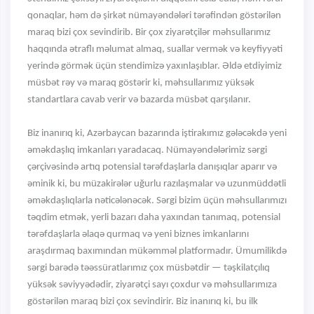
qonaqlar, həm də şirkət nümayəndələri tərəfindən göstərilən
maraq bizi çox sevindirib. Bir çox ziyarətçilər məhsullarımız
haqqında ətraflı məlumat almaq, suallar vermək və keyfiyyəti
yerində görmək üçün stendimizə yaxınlaşıblar. Əldə etdiyimiz
müsbət rəy və maraq göstərir ki, məhsullarımız yüksək
standartlara cavab verir və bazarda müsbət qarşılanır.
Biz inanırıq ki, Azərbaycan bazarında iştirakımız gələcəkdə yeni
əməkdaşlıq imkanları yaradacaq. Nümayəndələrimiz sərgi
çərçivəsində artıq potensial tərəfdaşlarla danışıqlar aparır və
əminik ki, bu müzakirələr uğurlu razılaşmalar və uzunmüddətli
əməkdaşlıqlarla nəticələnəcək. Sərgi bizim üçün məhsullarımızı
təqdim etmək, yerli bazarı daha yaxından tanımaq, potensial
tərəfdaşlarla əlaqə qurmaq və yeni biznes imkanlarını
araşdırmaq baxımından mükəmməl platformadır. Ümumilikdə
sərgi barədə təəssüratlarımız çox müsbətdir — təşkilatçılıq
yüksək səviyyədədir, ziyarətçi sayı çoxdur və məhsullarımıza
göstərilən maraq bizi çox sevindirir. Biz inanırıq ki, bu ilk