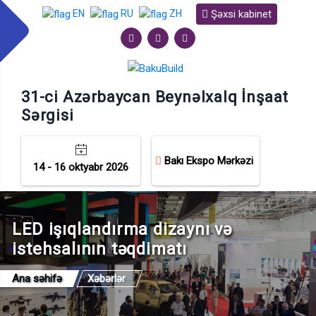
Şəxsi kabinet
EN
RU
ZH
31-ci Azərbaycan Beynəlxalq İnşaat
Sərgisi
Bakı Ekspo Mərkəzi
14 - 16 oktyabr 2026
LED işıqlandırma dizaynı və
istehsalının təqdimatı
Ana səhifə
Xəbərlər