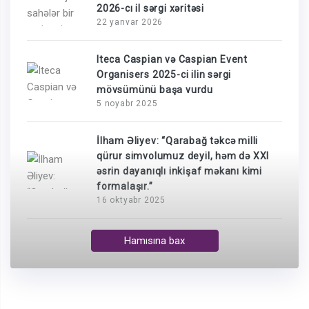
2026-cı il sərgi xəritəsi
22 yanvar 2026
Iteca Caspian və Caspian Event
Organisers 2025-ci ilin sərgi
mövsümünü başa vurdu
5 noyabr 2025
İlham Əliyev: “Qarabağ təkcə milli
qürur simvolumuz deyil, həm də XXI
əsrin dayanıqlı inkişaf məkanı kimi
formalaşır.”
16 oktyabr 2025
Hamısına bax