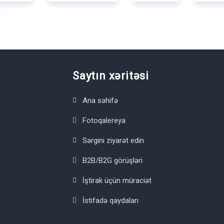
Saytın xəritəsi
Ana səhifə
Fotoqalereya
Sərgini ziyarət edin
B2B/B2G görüşləri
İştirak üçün müraciət
İstifadə qaydaları