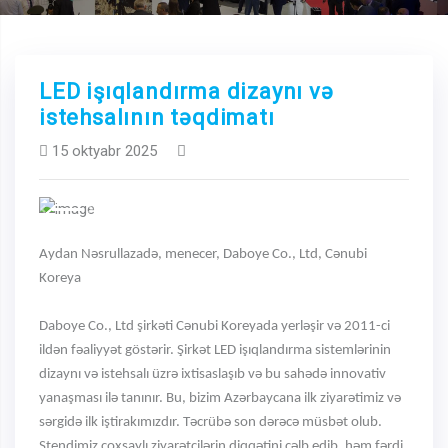
LED işıqlandırma dizaynı və
istehsalının təqdimatı
15 oktyabr 2025
Previous
Next
Aydan Nəsrullazadə, menecer, Daboye Co., Ltd, Cənubi
Koreya
Daboye Co., Ltd şirkəti Cənubi Koreyada yerləşir və 2011-ci
ildən fəaliyyət göstərir. Şirkət LED işıqlandırma sistemlərinin
dizaynı və istehsalı üzrə ixtisaslaşıb və bu sahədə innovativ
yanaşması ilə tanınır. Bu, bizim Azərbaycana ilk ziyarətimiz və
sərgidə ilk iştirakımızdır. Təcrübə son dərəcə müsbət olub.
Stendimiz çoxsaylı ziyarətçilərin diqqətini cəlb edib, həm fərdi