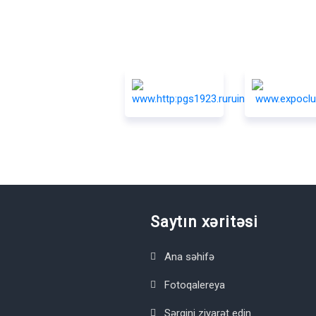
Saytın xəritəsi
Ana səhifə
Fotoqalereya
Sərgini ziyarət edin