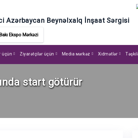
ci Azərbaycan Beynəlxalq İnşaat Sərgisi
Bakı Ekspo Mərkəzi
ar üçün
Ziyarətçilər üçün
Media мərkəz
Xidmətlər
Təşkil
yında start götürür