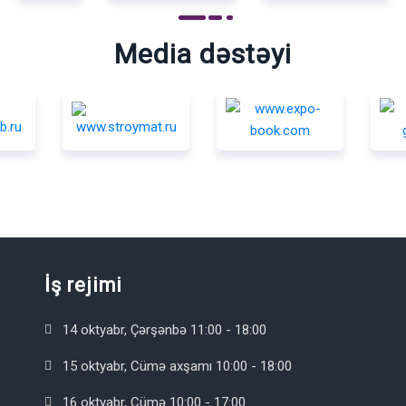
Media dəstəyi
İş rejimi
14 oktyabr, Çərşənbə 11:00 - 18:00
15 oktyabr, Cümə axşamı 10:00 - 18:00
16 oktyabr, Cümə 10:00 - 17:00