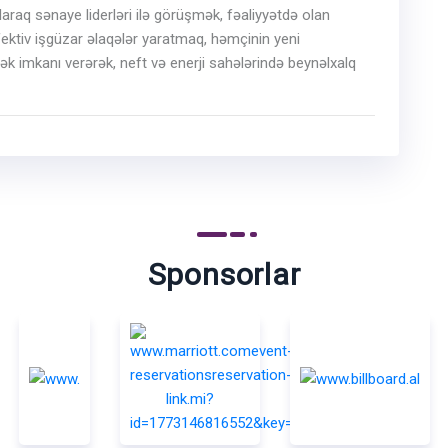
olaraq sənaye liderləri ilə görüşmək, fəaliyyətdə olan
ektiv işgüzar əlaqələr yaratmaq, həmçinin yeni
ək imkanı verərək, neft və enerji sahələrində beynəlxalq
Sponsorlar