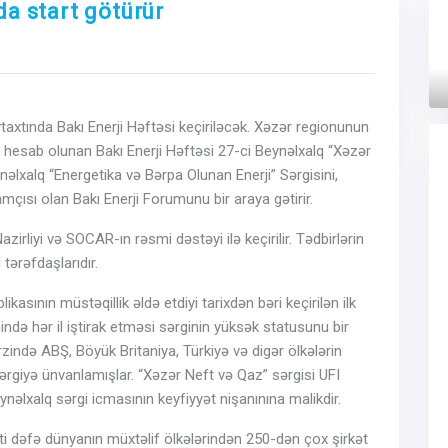
da start götürür
Next
axtında Bakı Enerji Həftəsi keçiriləcək. Xəzər regionunun
 hesab olunan Bakı Enerji Həftəsi 27-ci Beynəlxalq “Xəzər
əlxalq “Energetika və Bərpa Olunan Enerji” Sərgisini,
çısı olan Bakı Enerji Forumunu bir araya gətirir.
irliyi və SOCAR-ın rəsmi dəstəyi ilə keçirilir. Tədbirlərin
tərəfdaşlarıdır.
sının müstəqillik əldə etdiyi tarixdən bəri keçirilən ilk
ində hər il iştirak etməsi sərginin yüksək statusunu bir
 ərzində ABŞ, Böyük Britaniya, Türkiyə və digər ölkələrin
ərgiyə ünvanlamışlar. “Xəzər Neft və Qaz” sərgisi UFI
lxalq sərgi icmasının keyfiyyət nişanınına malikdir.
ti dəfə dünyanın müxtəlif ölkələrindən 250-dən çox şirkət