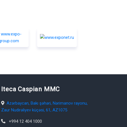
Iteca Caspian MMC
Azərbaycan, Bakı şəhəri, Nərimanov rayonu,
Zaur Nudirəliyev küçəsi, 61, AZ1075
+994 12 404 1000