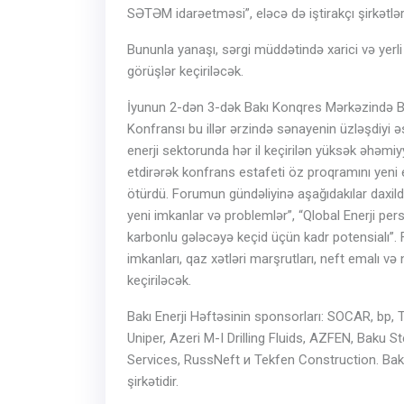
SƏTƏM idarəetməsi”, eləcə də iştirakçı şirkətlər
Bununla yanaşı, sərgi müddətində xarici və yerli i
görüşlər keçiriləcək.
İyunun 2-dən 3-dək Bakı Konqres Mərkəzində Ba
Konfransı bu illər ərzində sənayenin üzləşdiyi
enerji sektorunda hər il keçirilən yüksək əhəmi
etdirərək konfrans estafeti öz proqramını yeni 
ötürdü. Forumun gündəliyinə aşağıdakılar daxild
yeni imkanlar və problemlər”, “Qlobal Enerji persp
karbonlu gələcəyə keçid üçün kadr potensialı”
imkanları, qaz xətləri marşrutları, neft emalı və
keçiriləcək.
Bakı Enerji Həftəsinin sponsorları: SOCAR, bp,
Uniper, Azeri M-I Drilling Fluids, AZFEN, Baku
Services, RussNeft и Tekfen Construction. Bak
şirkətidir.