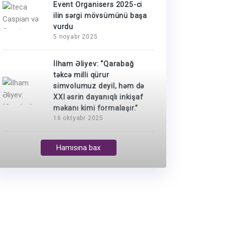
Event Organisers 2025-ci
ilin sərgi mövsümünü başa
vurdu
5 noyabr 2025
İlham Əliyev: “Qarabağ
təkcə milli qürur
simvolumuz deyil, həm də
XXI əsrin dayanıqlı inkişaf
məkanı kimi formalaşır.”
16 oktyabr 2025
Hamısına bax