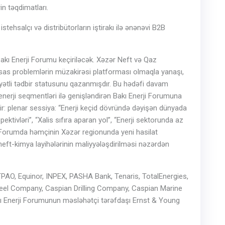
in təqdimatları.
stehsalçı və distribütorların iştirakı ilə ənənəvi B2B
kı Enerji Forumu keçiriləcək. Xəzər Neft və Qaz
 əsas problemlərin müzakirəsi platforması olmaqla yanaşı,
yyətli tədbir statusunu qazanmışdır. Bu hədəfi davam
enerji seqmentləri ilə genişləndirən Bakı Enerji Forumuna
ir: plenar sessiya: “Enerji keçid dövründə dəyişən dünyada
ektivləri”, “Xalis sıfıra aparan yol”, “Enerji sektorunda az
. Forumda həmçinin Xəzər regionunda yeni hasilat
 neft-kimya layihələrinin maliyyələşdirilməsi nəzərdən
 TPAO, Equinor, INPEX, PASHA Bank, Tenaris, TotalEnergies,
 Steel Company, Caspian Drilling Company, Caspian Marine
ı Enerji Forumunun məsləhətçi tərəfdaşı Ernst & Young