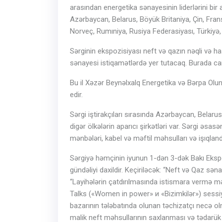
arasından energetika sənayesinin liderlərini bir 
Azərbaycan, Belarus, Böyük Britaniya, Çin, Frans
Norveç, Rumıniya, Rusiya Federasiyası, Türkiyə, 
Sərginin ekspozisiyası neft və qazın nəqli və has
sənayesi istiqamətlərdə yer tutacaq. Burada car
Bu il Xəzər Beynəlxalq Energetika və Bərpa Oluna
edir.
Sərgi iştirakçıları sırasında Azərbaycan, Belarus
digər ölkələrin aparıcı şirkətləri var. Sərgi əsas
mənbələri, kabel və məftil məhsulları və işıqlan
Sərgiyə həmçinin iyunun 1-dən 3-dək Bakı Ekspo 
gündəliyi daxildir. Keçiriləcək: “Neft və Qaz sə
“Layihələrin çatdırılmasında istismara vermə 
Talks («Women in power» и «Bizimkilər») sessiy
bazarının tələbatında olunan təchizatçı necə ol
malik neft məhsullarının saxlanması və tədarük 