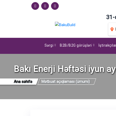
31-
Sərgi
B2B/B2G görüşləri
İştirakçıl
Bakı Enerji Həftəsi iyun a
Ana səhifə
Mətbuat açıqlaması (ümumi)