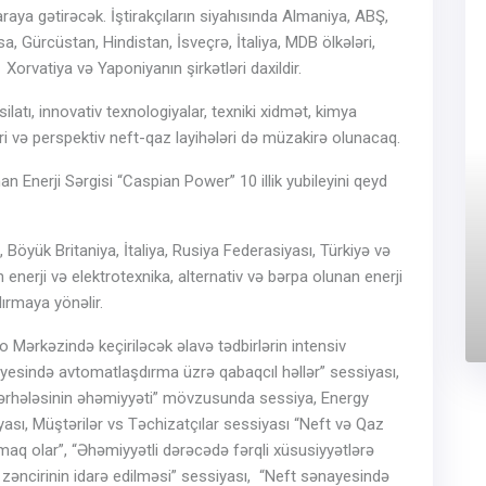
araya gətirəcək. İştirakçıların siyahısında Almaniya, ABŞ,
a, Gürcüstan, Hindistan, İsveçrə, İtaliya, MDB ölkələri,
Xorvatiya və Yaponiyanın şirkətləri daxildir.
ilatı, innovativ texnologiyalar, texniki xidmət, kimya
i və perspektiv neft-qaz layihələri də müzakirə olunacaq.
n Enerji Sərgisi “Caspian Power” 10 illik yubileyini qeyd
, Böyük Britaniya, İtaliya, Rusiya Federasiyası, Türkiyə və
ən enerji və elektrotexnika, alternativ və bərpa olunan enerji
dırmaya yönəlir.
Mərkəzində keçiriləcək əlavə tədbirlərin intensiv
nayesində avtomatlaşdırma üzrə qabaqcıl həllər” sessiyası,
mərhələsinin əhəmiyyəti” mövzusunda sessiya, Energy
ası, Müştərilər vs Təchizatçılar sessiyası “Neft və Qaz
maq olar”, “Əhəmiyyətli dərəcədə fərqli xüsusiyyətlərə
zəncirinin idarə edilməsi” sessiyası, “Neft sənayesində