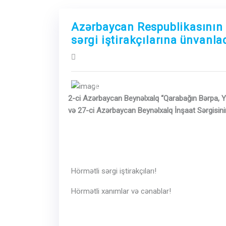
Azərbaycan Respublikasının 
sərgi iştirakçılarına ünvanl
Previous
2-ci Azərbaycan Beynəlxalq “Qarabağın Bərpa, Ye
və 27-ci Azərbaycan Beynəlxalq İnşaat Sərgisinin 
Hörmətli sərgi iştirakçıları!
Hörmətli xanımlar və cənablar!