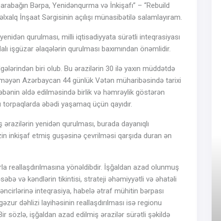
Qarabağın Bərpa, Yenidənqurma və İnkişafı” – “Rebuild
xalq İnşaat Sərgisinin açılışı münasibətilə salamlayıram.
yenidən qurulması, milli iqtisadiyyata sürətli inteqrasiyası
dalı işgüzar əlaqələrin qurulması baxımından önəmlidir.
ələrindən biri olub. Bu ərazilərin 30 ilə yaxın müddətdə
 bilməyən Azərbaycan 44 günlük Vətən müharibəsində tarixi
ləbənin əldə edilməsində birlik və həmrəylik göstərən
 torpaqlarda əbədi yaşamaq üçün qayıdır.
razilərin yenidən qurulması, burada dayanıqlı
n inkişaf etmiş guşəsinə çevrilməsi qarşıda duran ən
a reallaşdırılmasına yönəldibdir. İşğaldan azad olunmuş
əbə və kəndlərin tikintisi, strateji əhəmiyyətli və əhatəli
zəncirlərinə inteqrasiya, habelə ətraf mühitin bərpası
əzur dəhlizi layihəsinin reallaşdırılması isə regionu
 sözlə, işğaldan azad edilmiş ərazilər sürətli şəkildə