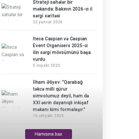
Strateji sahələr bir
məkanda: Bakının 2026-cı il
sərgi xəritəsi
22 yanvar 2026
Iteca Caspian və Caspian
Event Organisers 2025-ci
ilin sərgi mövsümünü başa
vurdu
5 noyabr 2025
İlham Əliyev: “Qarabağ
təkcə milli qürur
simvolumuz deyil, həm də
XXI əsrin dayanıqlı inkişaf
məkanı kimi formalaşır.”
16 oktyabr 2025
Hamısına bax