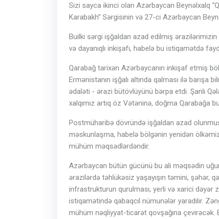
Sizi sayca ikinci olan Azərbaycan Beynəlxalq “
Karabakh” Sərgisinin və 27-ci Azərbaycan Beynəl
Builki sərgi işğaldan azad edilmiş ərazilərimizin 
və dayanıqlı inkişafı, habelə bu istiqamətdə fay
Qarabağ tarixən Azərbaycanın inkişaf etmiş bölg
Ermənistanın işğalı altında qalması ilə barışa
ədaləti - ərazi bütövlüyünü bərpa etdi. Şanlı Qə
xalqımız artıq öz Vətəninə, doğma Qarabağa bu
Postmüharibə dövründə işğaldan azad olunmuş ə
məskunlaşma, habelə bölgənin yenidən ölkəmizi
mühüm məqsədlərdəndir.
Azərbaycan bütün gücünü bu ali məqsədin uğurl
ərazilərdə təhlükəsiz yaşayışın təmini, şəhər, qəs
infrastrukturun qurulması, yerli və xarici dəyər 
istiqamətində qabaqcıl nümunələr yaradılır. Zəng
mühüm nəqliyyat-ticarət qovşağına çevirəcək. Bir