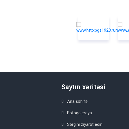
Saytın xəritəsi
Ana səhifə
Fotoqalereya
Sərgini ziyarət edin