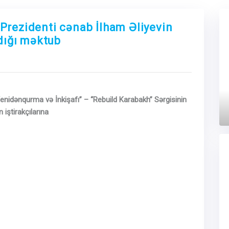
Prezidenti cənab İlham Əliyevin
adığı məktub
Next
nidənqurma və İnkişafı” – “Rebuild Karabakh” Sərgisinin
iştirakçılarına