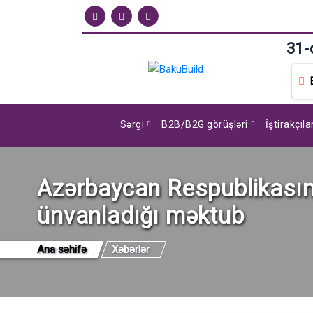
31-
Sərgi
B2B/B2G görüşləri
İştirakçıl
Azərbaycan Respublikasının
ünvanladığı məktub
Ana səhifə
Xəbərlər