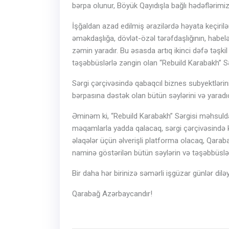
bərpa olunur, Böyük Qayıdışla bağlı hədəflərimiz u
İşğaldan azad edilmiş ərazilərdə həyata keçirilən
əməkdaşlığa, dövlət-özəl tərəfdaşlığının, habe
zəmin yaradır. Bu əsasda artıq ikinci dəfə təşkil
təşəbbüslərlə zəngin olan “Rebuild Karabakh” Sə
Sərgi çərçivəsində qabaqcıl biznes subyektlərin
bərpasına dəstək olan bütün səylərini və yaradıc
Əminəm ki, “Rebuild Karabakh” Sərgisi məhsulda
məqamlarla yadda qalacaq, sərgi çərçivəsində ke
əlaqələr üçün əlverişli platforma olacaq, Qara
naminə göstərilən bütün səylərin və təşəbbüslə
Bir daha hər birinizə səmərli işgüzar günlər diləy
Qarabağ Azərbaycandır!