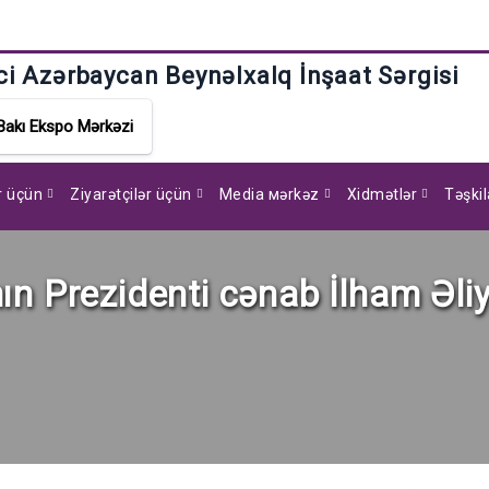
ci Azərbaycan Beynəlxalq İnşaat Sərgisi
Bakı Ekspo Mərkəzi
ar üçün
Ziyarətçilər üçün
Media мərkəz
Xidmətlər
Təşkil
 Prezidenti cənab İlham Əliyev