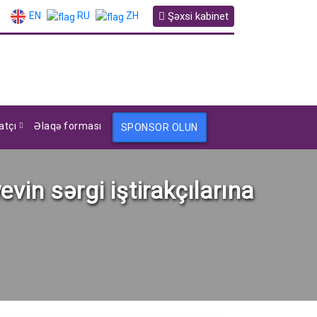
EN
Şəxsi kabinet
RU
ZH
atçı
Əlaqə forması
SPONSOR OLUN
in sərgi iştirakçılarına