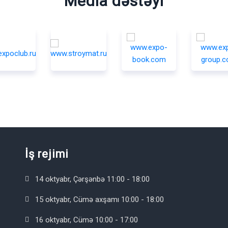
Media dəstəyi
İş rejimi
14 oktyabr, Çərşənbə 11:00 - 18:00
15 oktyabr, Cümə axşamı 10:00 - 18:00
16 oktyabr, Cümə 10:00 - 17:00