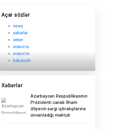
Açar sözlər
news
xəbərlər
xeber
новость
новости
bakubuild
Xəbərlər
Azərbaycan Respublikasının
Prezidenti cənab İlham
Əliyevin sərgi iştirakçılarına
ünvanladığı məktub