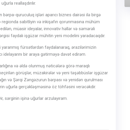
ğurla reallaşdırılır.
 bərpa-quruculuq işləri aparıcı biznes dairəsi ilə birgə
lə regionda sabitliyin və inkişafın qorunmasına mühüm
 edilən, müasir ideyalar, innovativ həllər və səmərəli
rgisi faydalı işgüzar mühitin yeni modelini yaradacaqdır.
i yaranmış fürsətlərdən faydalanaraq, ərazilərimizin
ı idelayarını bir araya gətirməyə dəvət edirəm.
rlığına və əldə olunmuş nəticələrə görə maraqlı
çirilən görüşlər, müzakirələr və yeni təşəbbüslər işgüzar
bağın və Şərqi Zəngəzurun bərpası və yenidən qurulması
rin uğurla gerçəkləşməsinə öz töhfəsini verəcəkdir.
ir, sərginin işinə uğurlar arzulayıram.