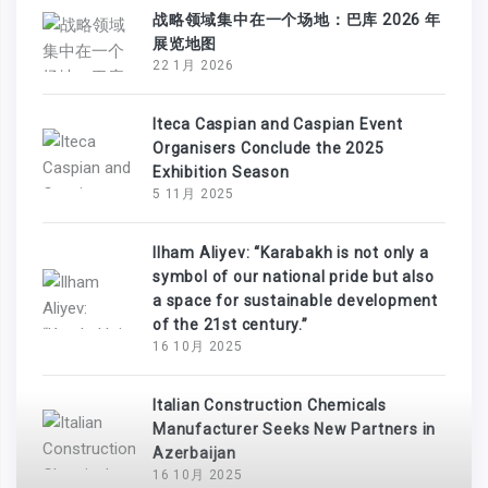
战略领域集中在一个场地：巴库 2026 年
展览地图
22 1月 2026
Iteca Caspian and Caspian Event
Organisers Conclude the 2025
Exhibition Season
5 11月 2025
Ilham Aliyev: “Karabakh is not only a
symbol of our national pride but also
a space for sustainable development
of the 21st century.”
16 10月 2025
Italian Construction Chemicals
Manufacturer Seeks New Partners in
Azerbaijan
16 10月 2025