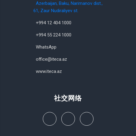
Azerbaijan, Baku, Narimanov dist.,
61, Zaur Nudiraliyev st.
+994 12 404 1000
+994 55 224 1000
WhatsApp
office@iteca.az
www.iteca.az
社交网络