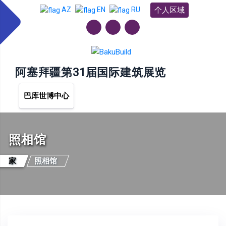
个人区域
AZ
EN
RU
阿塞拜疆第31届国际建筑展览
巴库世博中心
照相馆
家
照相馆