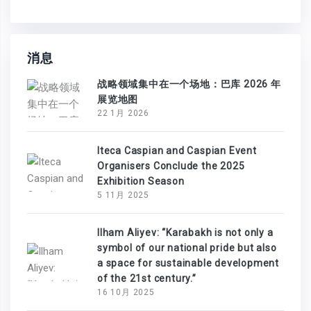
消息
战略领域集中在一个场地：巴库 2026 年
展览地图
22 1月 2026
Iteca Caspian and Caspian Event
Organisers Conclude the 2025
Exhibition Season
5 11月 2025
Ilham Aliyev: “Karabakh is not only a
symbol of our national pride but also
a space for sustainable development
of the 21st century.”
16 10月 2025