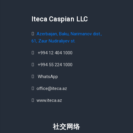
Iteca Caspian LLC
Azerbaijan, Baku, Narimanov dist.,
61, Zaur Nudiraliyev st.
+994 12 404 1000
+994 55 224 1000
WhatsApp
office@iteca.az
www.iteca.az
社交网络