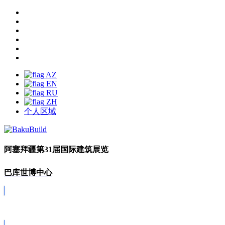
AZ
EN
RU
ZH
个人区域
阿塞拜疆第31届国际建筑展览
巴库世博中心
Covid-19