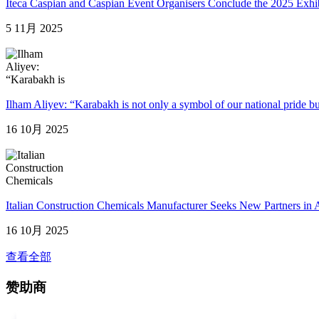
Iteca Caspian and Caspian Event Organisers Conclude the 2025 Exhi
5 11月 2025
Ilham Aliyev: “Karabakh is not only a symbol of our national pride but
16 10月 2025
Italian Construction Chemicals Manufacturer Seeks New Partners in 
16 10月 2025
查看全部
赞助商