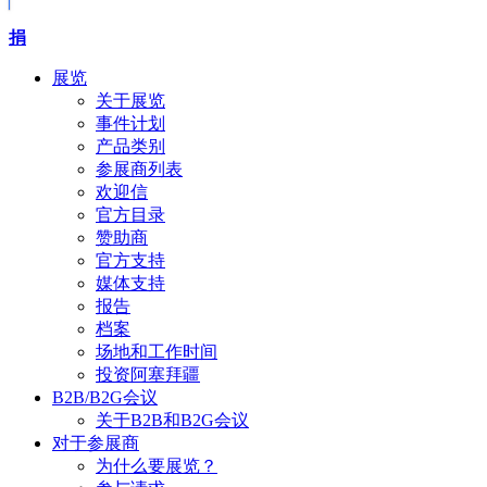
捐
展览
关于展览
事件计划
产品类别
参展商列表
欢迎信
官方目录
赞助商
官方支持
媒体支持
报告
档案
场地和工作时间
投资阿塞拜疆
B2B/B2G会议
关于B2B和B2G会议
对于参展商
为什么要展览？