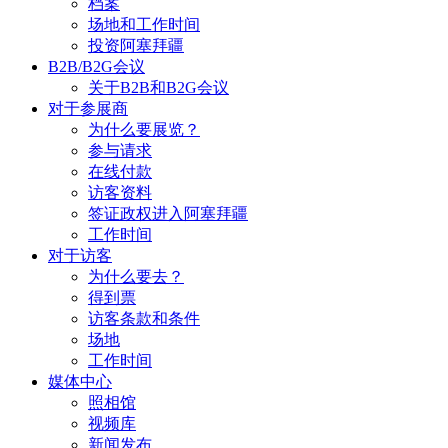
档案
场地和工作时间
投资阿塞拜疆
B2B/B2G会议
关于B2B和B2G会议
对于参展商
为什么要展览？
参与请求
在线付款
访客资料
签证政权进入阿塞拜疆
工作时间
对于访客
为什么要去？
得到票
访客条款和条件
场地
工作时间
媒体中心
照相馆
视频库
新闻发布