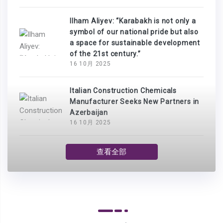
Ilham Aliyev: “Karabakh is not only a
symbol of our national pride but also
a space for sustainable development
of the 21st century.”
16 10月 2025
Italian Construction Chemicals
Manufacturer Seeks New Partners in
Azerbaijan
16 10月 2025
查看全部