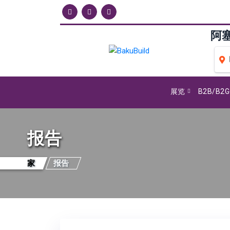
阿
展览
B2B/B2
报告
家
报告