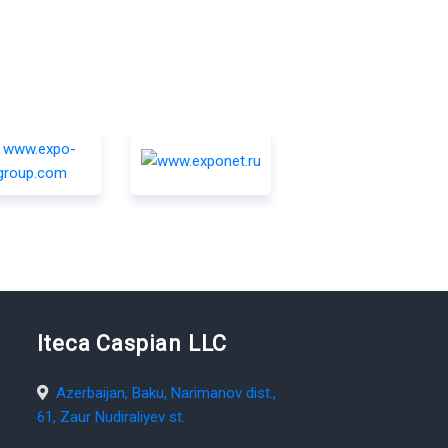
Iteca Caspian LLC
Azerbaijan, Baku, Narimanov dist.,
61, Zaur Nudiraliyev st.