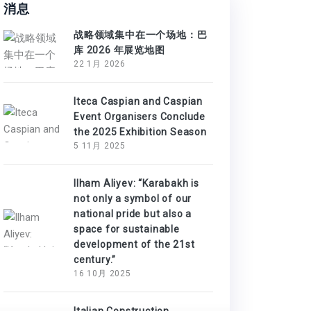
消息
战略领域集中在一个场地：巴
库 2026 年展览地图
22 1月 2026
Iteca Caspian and Caspian
Event Organisers Conclude
the 2025 Exhibition Season
5 11月 2025
Ilham Aliyev: “Karabakh is
not only a symbol of our
national pride but also a
space for sustainable
development of the 21st
century.”
16 10月 2025