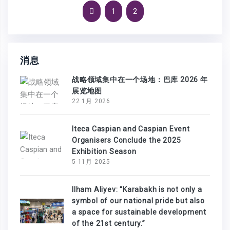
1
2
消息
战略领域集中在一个场地：巴库 2026 年
展览地图
22 1月 2026
Iteca Caspian and Caspian Event
Organisers Conclude the 2025
Exhibition Season
5 11月 2025
Ilham Aliyev: “Karabakh is not only a
symbol of our national pride but also
a space for sustainable development
of the 21st century.”