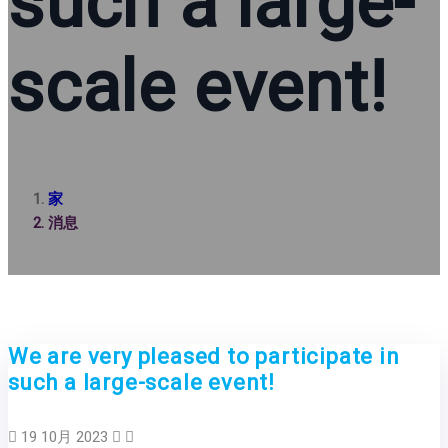
such a large-
scale event!
家
消息
We are very pleased to participate in
such a large-scale event!
19 10月 2023