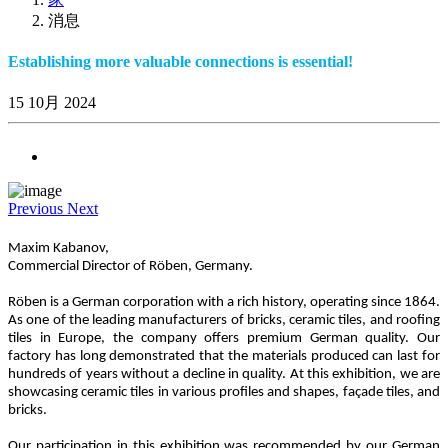
消息
Establishing more valuable connections is essential!
15 10月 2024
Previous
Next
Maxim Kabanov,
Commercial Director of Röben, Germany.
Röben is a German corporation with a rich history, operating since 1864.
As one of the leading manufacturers of bricks, ceramic tiles, and roofing
tiles in Europe, the company offers premium German quality. Our
factory has long demonstrated that the materials produced can last for
hundreds of years without a decline in quality. At this exhibition, we are
showcasing ceramic tiles in various profiles and shapes, façade tiles, and
bricks.
Our participation in this exhibition was recommended by our German