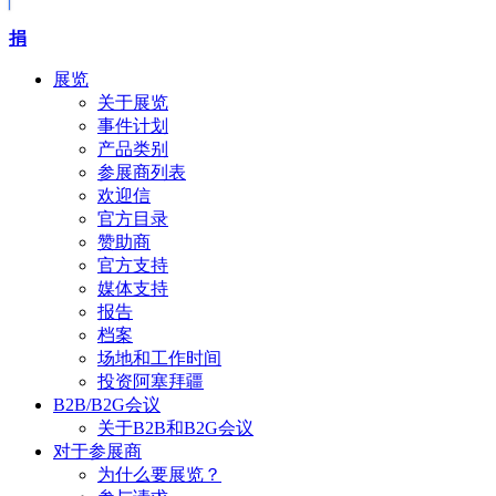
捐
展览
关于展览
事件计划
产品类别
参展商列表
欢迎信
官方目录
赞助商
官方支持
媒体支持
报告
档案
场地和工作时间
投资阿塞拜疆
B2B/B2G会议
关于B2B和B2G会议
对于参展商
为什么要展览？