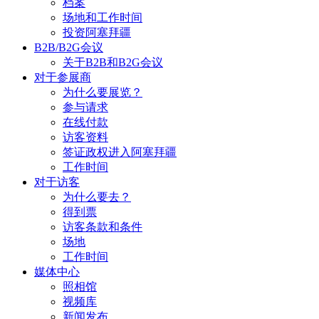
档案
场地和工作时间
投资阿塞拜疆
B2B/B2G会议
关于B2B和B2G会议
对于参展商
为什么要展览？
参与请求
在线付款
访客资料
签证政权进入阿塞拜疆
工作时间
对于访客
为什么要去？
得到票
访客条款和条件
场地
工作时间
媒体中心
照相馆
视频库
新闻发布