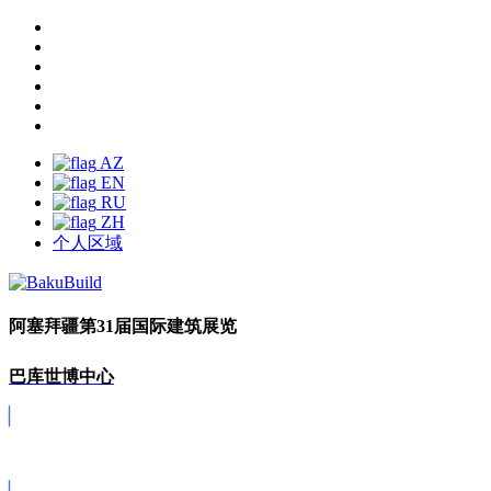
AZ
EN
RU
ZH
个人区域
阿塞拜疆第31届国际建筑展览
巴库世博中心
Covid-19