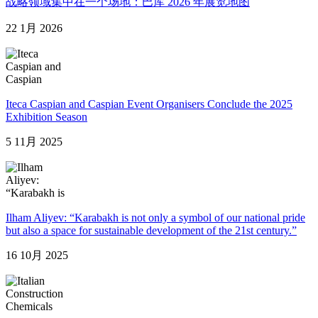
战略领域集中在一个场地：巴库 2026 年展览地图
22 1月 2026
Iteca Caspian and Caspian Event Organisers Conclude the 2025
Exhibition Season
5 11月 2025
Ilham Aliyev: “Karabakh is not only a symbol of our national pride
but also a space for sustainable development of the 21st century.”
16 10月 2025