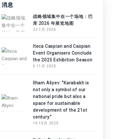
消息
战略领域集中在一个场地：巴
库 2026 年展览地图
22 1月 2026
Iteca Caspian and Caspian
Event Organisers Conclude
the 2025 Exhibition Season
5 11月 2025
Ilham Aliyev: “Karabakh is
not only a symbol of our
national pride but also a
space for sustainable
development of the 21st
century.”
16 10月 2025