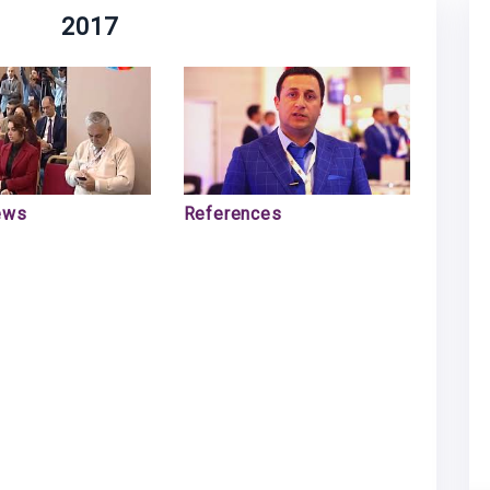
2017
ews
References