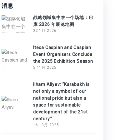
消息
战略领域集中在一个场地：巴
库 2026 年展览地图
22 1月 2026
Iteca Caspian and Caspian
Event Organisers Conclude
the 2025 Exhibition Season
5 11月 2025
Ilham Aliyev: “Karabakh is
not only a symbol of our
national pride but also a
space for sustainable
development of the 21st
century.”
16 10月 2025