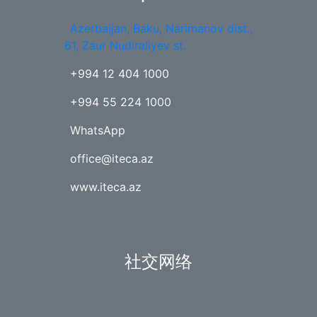
Azerbaijan, Baku, Narimanov dist.,
61, Zaur Nudiraliyev st.
+994 12 404 1000
+994 55 224 1000
WhatsApp
office@iteca.az
www.iteca.az
社交网络