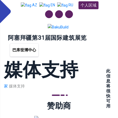
个人区域
AZ
EN
RU
阿塞拜疆第31届国际建筑展览
巴库世博中心
媒体支持
此
信
息
将
家
媒体支持
很
快
可
赞助商
用