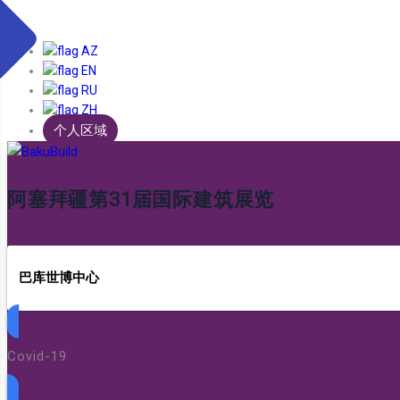
AZ
EN
RU
ZH
个人区域
阿塞拜疆第31届国际建筑展览
巴库世博中心
Covid-19