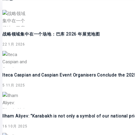
战略领域集中在一个场地：巴库 2026 年展览地图
22 1月 2026
Iteca Caspian and Caspian Event Organisers Conclude the 202
5 11月 2025
Ilham Aliyev: “Karabakh is not only a symbol of our national pr
16 10月 2025