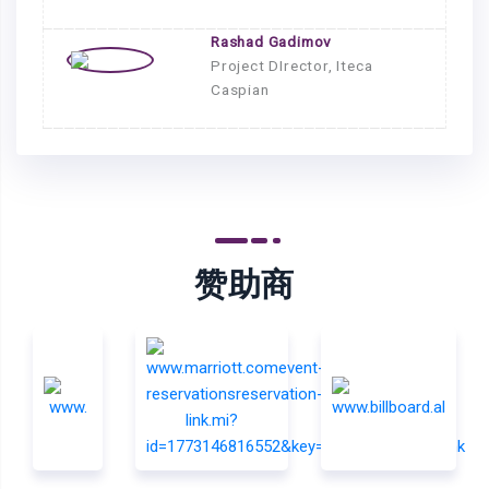
Rashad Gadimov
Project DIrector,
Iteca
Caspian
赞助商