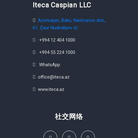
Iteca Caspian LLC
Azerbaijan, Baku, Narimanov dist.,
61, Zaur Nudiraliyev st.
+994 12 404 1000
+994 55 224 1000
WhatsApp
office@iteca.az
www.iteca.az
社交网络