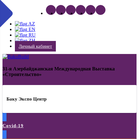
AZ
EN
RU
ZH
Личный кабинет
31-я Азербайджанская Международная Выставка
«Строительство»
Баку Экспо Центр
Covid-19