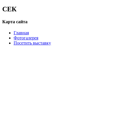
СЕК
Карта сайта
Главная
Фотогалерея
Посетить выставку
B2B/B2G встречи
Запрос на участие
Положения и условия
Рабочее время
14 октября, Среда 11:00 - 18:00
15 октября, Четверг 10:00 - 18:00
16 октября, Пятница 10:00 - 17:00
Обращаем Ваше внимание, что допуск посетителей на
выставку будет завершен за 30 минут до конца рабочего дня
мероприятия.
Iteca Caspian OOO