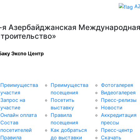
A
-я Азербайджанская Международная
троительство»
Баку Экспо Центр
стникам
Посетителям
Медиа-центр
Преимущества
Преимущества
Фотогалерея
участия
посещения
Видеогалерея
Запрос на
Посетить
Пресс-релизы
участие
выставку
Новости
Онлайн оплата
Правила
Аккредитация
Состав
посещения
прессы
посетителей
Как добраться
Пресс-центр
Правила
до выставки
Скачать