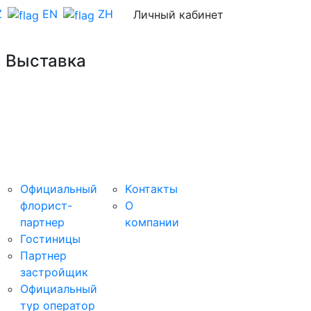
Z
EN
ZH
Личный кабинет
 Выставка
Сервисы
Организатор
Обратная
СТАНЬТЕ
связь
СПОНСОР
Официальный
Kонтакты
флорист-
О
партнер
компании
Гостиницы
Партнер
застройщик
Официальный
тур оператор