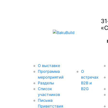
31
«С
Выставка
B2B/B2G
Уча
встречи
О выставке
Программа
О
мероприятий
встречах
Разделы
B2B и
Список
B2G
участников
Письма
Приветствия