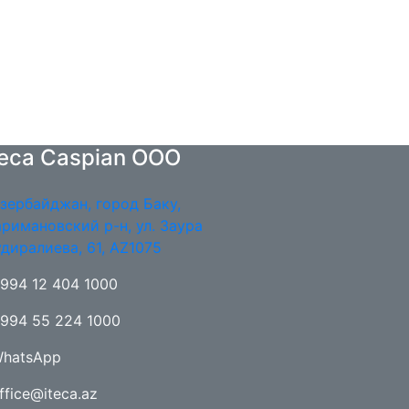
teca Caspian OOO
зербайджан, город Баку,
римановский р-н, ул. Заура
диралиева, 61, AZ1075
994 12 404 1000
994 55 224 1000
hatsApp
ffice@iteca.az