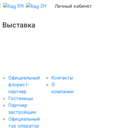
Z
EN
ZH
Личный кабинет
 Выставка
Сервисы
Организатор
Обратная
СТАНЬТЕ
связь
СПОНСОР
Официальный
Kонтакты
флорист-
О
партнер
компании
Гостиницы
Партнер
застройщик
Официальный
тур оператор