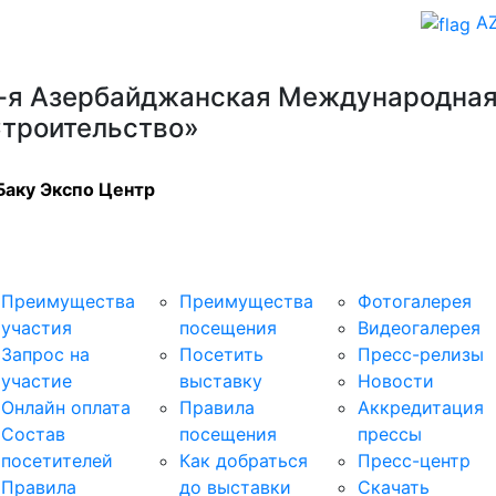
A
-я Азербайджанская Международная
троительство»
Баку Экспо Центр
стникам
Посетителям
Медиа-центр
Преимущества
Преимущества
Фотогалерея
участия
посещения
Видеогалерея
Запрос на
Посетить
Пресс-релизы
участие
выставку
Новости
Онлайн оплата
Правила
Аккредитация
Состав
посещения
прессы
посетителей
Как добраться
Пресс-центр
Правила
до выставки
Скачать