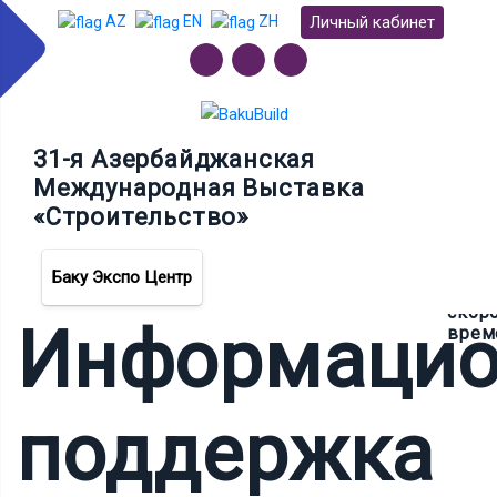
Личный кабинет
AZ
EN
ZH
31-я Азербайджанская
Международная Выставка
«Строительство»
Данн
инфо
буде
Баку Экспо Центр
дост
скор
Информацио
врем
поддержка